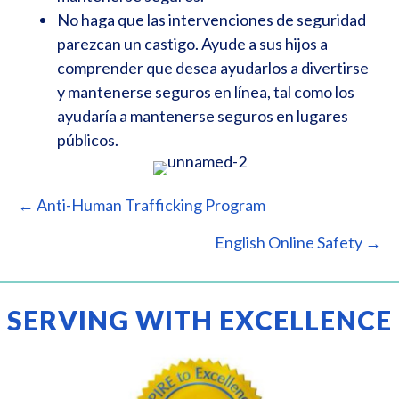
No haga que las intervenciones de seguridad
parezcan un castigo. Ayude a sus hijos a
comprender que desea ayudarlos a divertirse
y mantenerse seguros en línea, tal como los
ayudaría a mantenerse seguros en lugares
públicos.
POSTS
← Anti-Human Trafficking Program
NAVIGATION
English Online Safety →
SERVING WITH EXCELLENCE